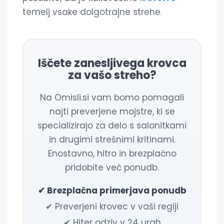
temelj vsake dolgotrajne strehe.
Iščete zanesljivega krovca
za vašo streho?
Na Omisli.si vam bomo pomagali
najti preverjene mojstre, ki se
specializirajo za delo s salonitkami
in drugimi strešnimi kritinami.
Enostavno, hitro in brezplačno
pridobite več ponudb.
✔ Brezplačna primerjava ponudb
✔ Preverjeni krovec v vaši regiji
✔ Hiter odziv v 24 urah