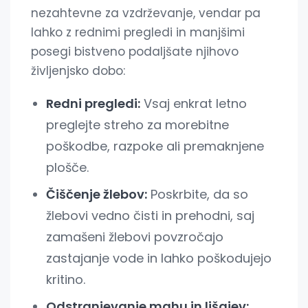
nezahtevne za vzdrževanje, vendar pa
lahko z rednimi pregledi in manjšimi
posegi bistveno podaljšate njihovo
življenjsko dobo:
Redni pregledi:
Vsaj enkrat letno
preglejte streho za morebitne
poškodbe, razpoke ali premaknjene
plošče.
Čiščenje žlebov:
Poskrbite, da so
žlebovi vedno čisti in prehodni, saj
zamašeni žlebovi povzročajo
zastajanje vode in lahko poškodujejo
kritino.
Odstranjevanje mahu in lišajev: