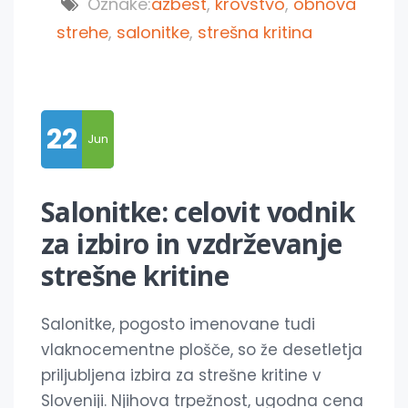
Oznake:
azbest
,
krovstvo
,
obnova
strehe
,
salonitke
,
strešna kritina
22
Jun
Salonitke: celovit vodnik
za izbiro in vzdrževanje
strešne kritine
Salonitke, pogosto imenovane tudi
vlaknocementne plošče, so že desetletja
priljubljena izbira za strešne kritine v
Sloveniji. Njihova trpežnost, ugodna cena