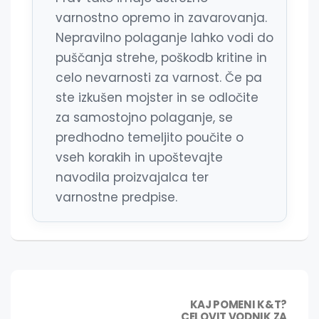
varnostno opremo in zavarovanja.
Nepravilno polaganje lahko vodi do
puščanja strehe, poškodb kritine in
celo nevarnosti za varnost. Če pa
ste izkušen mojster in se odločite
za samostojno polaganje, se
predhodno temeljito poučite o
vseh korakih in upoštevajte
navodila proizvajalca ter
varnostne predpise.
Navigacija
NASLE
KAJ POMENI K&T?
CELOVIT VODNIK ZA
OBJAV