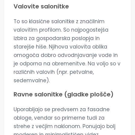
Valovite salonitke
To so klasične salonitke z značilnim
valovitim profilom. So najpogostejša
izbira za gospodarska poslopja in
starejše hiše. Njihova valovita oblika
omogoča dobro odvodnjavanje vode in
je odporna na obremenitve. Na voljo so v
različnih valovih (npr. petvalne,
sedemvalne).
Ravne salonitke (gladke plošče)
Uporabljajo se predvsem za fasadne
obloge, vendar so primerne tudi za
strehe z večjim naklonom. Ponujajo bolj
moderen in minimalističen videz.