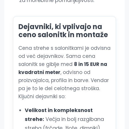
za morebitne pomanjkljivosti.
Dejavniki, ki vplivajo na
ceno salonitk in montaže
Cena strehe s salonitkami je odvisna
od več dejavnikov. Sama cena
salonitk se giblje med
8 in 15 EUR na
kvadratni meter
, odvisno od
proizvajalca, profila in barve. Vendar
pa je to le del celotnega stroška.
Ključni dejavniki so:
Velikost in kompleksnost
strehe:
Večja in bolj razgibana
streha (frčade, žlote, dimniki)