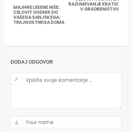
prispevka
RAZUMEVANJE KRATIC
PREJŠNJA
MAJHNE LESENE HIŠE:
V GRADBENIŠTVU
CELOVIT VODNIK DO
OBJAVA:
VAŠEGA SANJSKEGA,
TRAJNOSTNEGA DOMA
DODAJ ODGOVOR