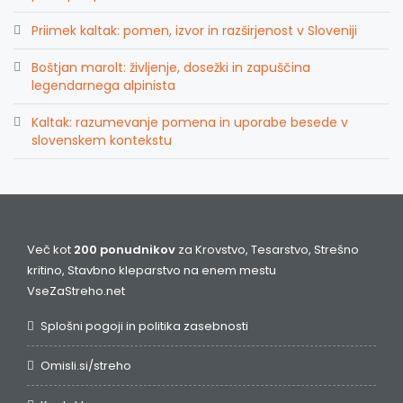
Priimek kaltak: pomen, izvor in razširjenost v Sloveniji
Boštjan marolt: življenje, dosežki in zapuščina
legendarnega alpinista
Kaltak: razumevanje pomena in uporabe besede v
slovenskem kontekstu
Več kot
200 ponudnikov
za Krovstvo, Tesarstvo, Strešno
kritino, Stavbno kleparstvo na enem mestu
VseZaStreho.net
Splošni pogoji in politika zasebnosti
Omisli.si/streho