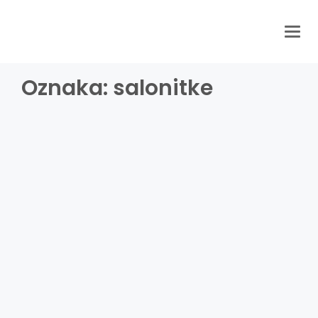
Togg
navig
Oznaka:
salonitke