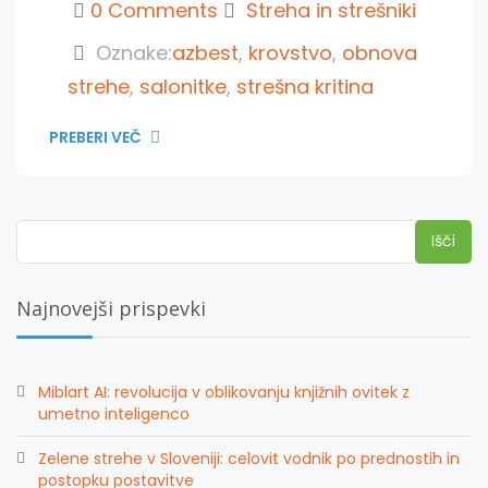
0 Comments
Streha in strešniki
Oznake:
azbest
,
krovstvo
,
obnova
strehe
,
salonitke
,
strešna kritina
PREBERI VEČ
Išči:
Najnovejši prispevki
Miblart AI: revolucija v oblikovanju knjižnih ovitek z
umetno inteligenco
Zelene strehe v Sloveniji: celovit vodnik po prednostih in
postopku postavitve