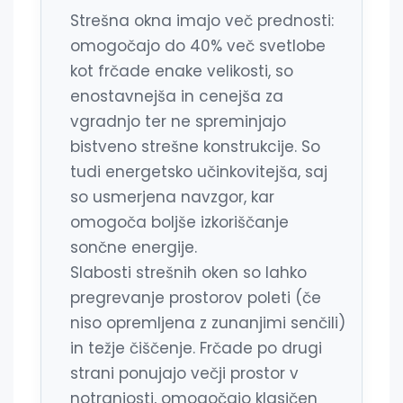
Strešna okna imajo več prednosti:
omogočajo do 40% več svetlobe
kot frčade enake velikosti, so
enostavnejša in cenejša za
vgradnjo ter ne spreminjajo
bistveno strešne konstrukcije. So
tudi energetsko učinkovitejša, saj
so usmerjena navzgor, kar
omogoča boljše izkoriščanje
sončne energije.
Slabosti strešnih oken so lahko
pregrevanje prostorov poleti (če
niso opremljena z zunanjimi senčili)
in težje čiščenje. Frčade po drugi
strani ponujajo večji prostor v
notranjosti, omogočajo klasičen