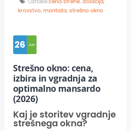
Oznake:
cena strehe
,
izolacija
,
krovstvo
,
montaža
,
strešno okno
26
Jun
Strešno okno: cena,
izbira in vgradnja za
optimalno mansardo
(2026)
Kaj je storitev vgradnje
strešnega okna?