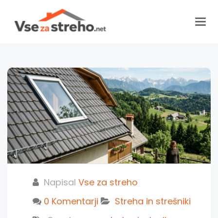
Togg
navig
Napisal
Vse za streho
0 Komentarji
Streha in strešniki