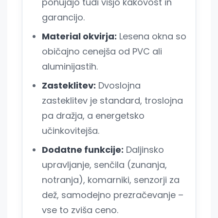
ponujajo tudi višjo kakovost in
garancijo.
Material okvirja:
Lesena okna so
običajno cenejša od PVC ali
aluminijastih.
Zasteklitev:
Dvoslojna
zasteklitev je standard, troslojna
pa dražja, a energetsko
učinkovitejša.
Dodatne funkcije:
Daljinsko
upravljanje, senčila (zunanja,
notranja), komarniki, senzorji za
dež, samodejno prezračevanje –
vse to zviša ceno.