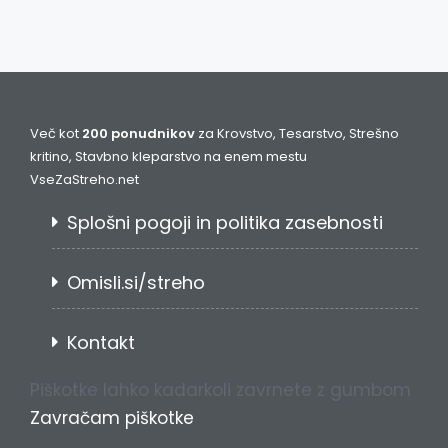
Več kot
200 ponudnikov
za Krovstvo, Tesarstvo, Strešno
kritino, Stavbno kleparstvo na enem mestu
VseZaStreho.net
Splošni pogoji in politika zasebnosti
Omisli.si/streho
Kontakt
Piškotke lahko kadarkoli zavrnete z gumbom
Zavračam piškotke