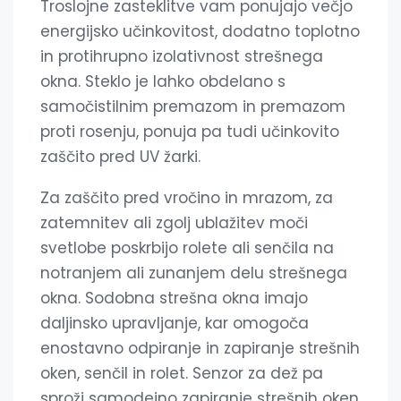
Troslojne zasteklitve vam ponujajo večjo
energijsko učinkovitost, dodatno toplotno
in protihrupno izolativnost strešnega
okna. Steklo je lahko obdelano s
samočistilnim premazom in premazom
proti rosenju, ponuja pa tudi učinkovito
zaščito pred UV žarki.
Za zaščito pred vročino in mrazom, za
zatemnitev ali zgolj ublažitev moči
svetlobe poskrbijo rolete ali senčila na
notranjem ali zunanjem delu strešnega
okna. Sodobna strešna okna imajo
daljinsko upravljanje, kar omogoča
enostavno odpiranje in zapiranje strešnih
oken, senčil in rolet. Senzor za dež pa
sproži samodejno zapiranje strešnih oken