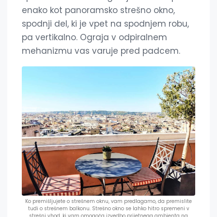
enako kot panoramsko strešno okno,
spodnji del, ki je vpet na spodnjem robu,
pa vertikalno. Ograja v odpiralnem
mehanizmu vas varuje pred padcem.
Ko premišljujete o strešnem oknu, vam predlagamo, da premislite
tudi o strešnem balkonu. Strešno okno se lahko hitro spremeni v
strešni vhod, ki vam omogoča izvedbo prijetnega ambienta na