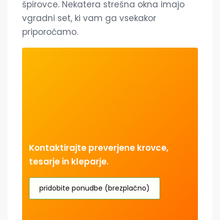
špirovce. Nekatera strešna okna imajo
vgradni set, ki vam ga vsekakor
priporočamo.
Kontaktirajte preverjene krovce,
tesarje in kleparje.
pridobite ponudbe (brezplačno)