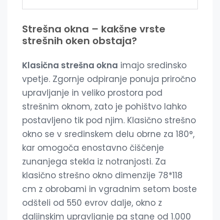
Strešna okna – kakšne vrste
strešnih oken obstaja?
Klasična strešna okna
imajo sredinsko
vpetje. Zgornje odpiranje ponuja priročno
upravljanje in veliko prostora pod
strešnim oknom, zato je pohištvo lahko
postavljeno tik pod njim. Klasično strešno
okno se v sredinskem delu obrne za 180°,
kar omogoča enostavno čiščenje
zunanjega stekla iz notranjosti. Za
klasično strešno okno dimenzije 78*118
cm z obrobami in vgradnim setom boste
odšteli od 550 evrov dalje, okno z
daljinskim upravljanje pa stane od 1.000