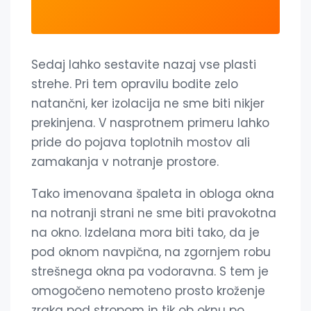
Sedaj lahko sestavite nazaj vse plasti
strehe. Pri tem opravilu bodite zelo
natančni, ker izolacija ne sme biti nikjer
prekinjena. V nasprotnem primeru lahko
pride do pojava toplotnih mostov ali
zamakanja v notranje prostore.
Tako imenovana špaleta in obloga okna
na notranji strani ne sme biti pravokotna
na okno. Izdelana mora biti tako, da je
pod oknom navpična, na zgornjem robu
strešnega okna pa vodoravna. S tem je
omogočeno nemoteno prosto kroženje
zraka pod stropom in tik ob oknu po