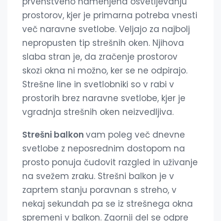
prvenstveno namenjena osvetljevanju
prostorov, kjer je primarna potreba vnesti
več naravne svetlobe. Veljajo za najbolj
nepropusten tip strešnih oken. Njihova
slaba stran je, da zračenje prostorov
skozi okna ni možno, ker se ne odpirajo.
Strešne line in svetlobniki so v rabi v
prostorih brez naravne svetlobe, kjer je
vgradnja strešnih oken neizvedljiva.
Strešni balkon
vam poleg več dnevne
svetlobe z neposrednim dostopom na
prosto ponuja čudovit razgled in uživanje
na svežem zraku. Strešni balkon je v
zaprtem stanju poravnan s streho, v
nekaj sekundah pa se iz strešnega okna
spremeni v balkon. Zgornji del se odpre