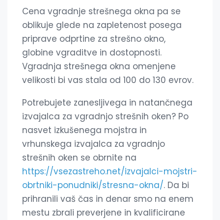
Cena vgradnje strešnega okna pa se
oblikuje glede na zapletenost posega
priprave odprtine za strešno okno,
globine vgraditve in dostopnosti.
Vgradnja strešnega okna omenjene
velikosti bi vas stala od 100 do 130 evrov.
Potrebujete zanesljivega in natančnega
izvajalca za vgradnjo strešnih oken? Po
nasvet izkušenega mojstra in
vrhunskega izvajalca za vgradnjo
strešnih oken se obrnite na
https://vsezastreho.net/izvajalci-mojstri-
obrtniki-ponudniki/stresna-okna/
. Da bi
prihranili vaš čas in denar smo na enem
mestu zbrali preverjene in kvalificirane