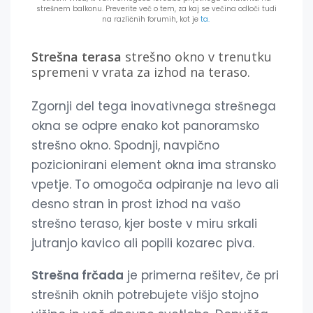
strešnem balkonu. Preverite več o tem, za kaj se večina odloči tudi
na različnih forumih, kot je
ta.
Strešna terasa
strešno okno v trenutku
spremeni v vrata za izhod na teraso.
Zgornji del tega inovativnega strešnega
okna se odpre enako kot panoramsko
strešno okno. Spodnji, navpično
pozicionirani element okna ima stransko
vpetje. To omogoča odpiranje na levo ali
desno stran in prost izhod na vašo
strešno teraso, kjer boste v miru srkali
jutranjo kavico ali popili kozarec piva.
Strešna frčada
je primerna rešitev, če pri
strešnih oknih potrebujete višjo stojno