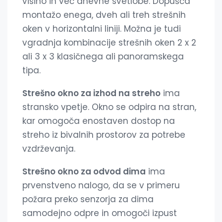
višino in več dnevne svetlobe. Dopušča
montažo enega, dveh ali treh strešnih
oken v horizontalni liniji. Možna je tudi
vgradnja kombinacije strešnih oken 2 x 2
ali 3 x 3 klasičnega ali panoramskega
tipa.
Strešno okno za izhod na streho
ima
stransko vpetje. Okno se odpira na stran,
kar omogoča enostaven dostop na
streho iz bivalnih prostorov za potrebe
vzdrževanja.
Strešno okno za odvod dima
ima
prvenstveno nalogo, da se v primeru
požara preko senzorja za dima
samodejno odpre in omogoči izpust