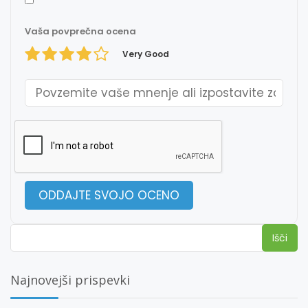
Vaša povprečna ocena
Very Good
Išči:
Najnovejši prispevki