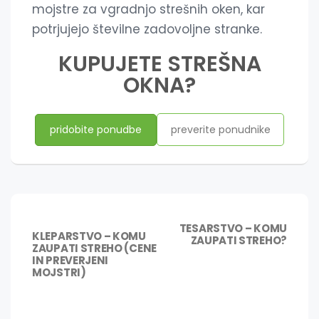
mojstre za vgradnjo strešnih oken, kar
potrjujejo številne zadovoljne stranke.
KUPUJETE STREŠNA
OKNA?
pridobite ponudbe
preverite ponudnike
Navigacija
NASLE
TESARSTVO – KOMU
PREJŠNJA
KLEPARSTVO – KOMU
prispevka
ZAUPATI STREHO?
OBJAV
ZAUPATI STREHO (CENE
OBJAVA:
IN PREVERJENI
MOJSTRI)