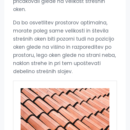
pričakovali glede na velikost strešnih
oken.
Da bo osvetlitev prostorov optimalna,
morate poleg same velikosti in števila
strešnih oken biti pozorni tudi na pozicijo
oken glede na višino in razporeditev po
prostoru, lego oken glede na strani neba,
naklon strehe in pri tem upoštevati
debelino strešnih slojev.