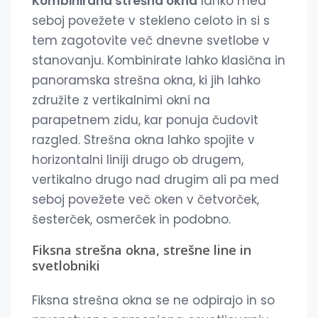
Kombinirana strešna okna
lahko med
seboj povežete v stekleno celoto in si s
tem zagotovite več dnevne svetlobe v
stanovanju. Kombinirate lahko klasična in
panoramska strešna okna, ki jih lahko
združite z vertikalnimi okni na
parapetnem zidu, kar ponuja čudovit
razgled. Strešna okna lahko spojite v
horizontalni liniji drugo ob drugem,
vertikalno drugo nad drugim ali pa med
seboj povežete več oken v četvorček,
šesterček, osmerček in podobno.
Fiksna strešna okna, strešne line in
svetlobniki
Fiksna strešna okna se ne odpirajo in so