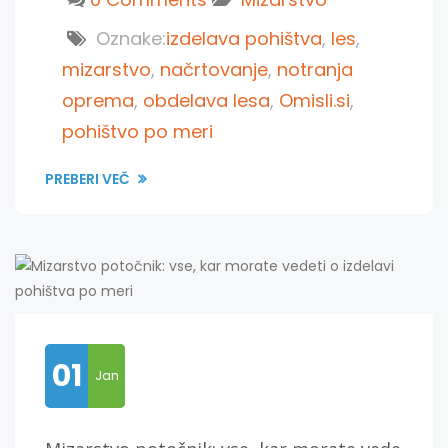
Oznake:
izdelava pohištva
,
les
,
mizarstvo
,
načrtovanje
,
notranja
oprema
,
obdelava lesa
,
Omisli.si
,
pohištvo po meri
PREBERI VEČ
01
Jan