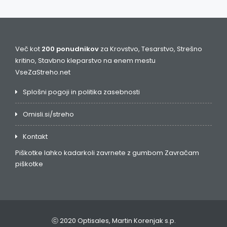
Več kot
200 ponudnikov
za Krovstvo, Tesarstvo, Strešno
kritino, Stavbno kleparstvo na enem mestu
VseZaStreho.net
Splošni pogoji in politika zasebnosti
Omisli.si/streho
Kontakt
Piškotke lahko kadarkoli zavrnete z gumbom
Zavračam
piškotke
ⓒ 2020 Optisales, Martin Korenjak s.p.