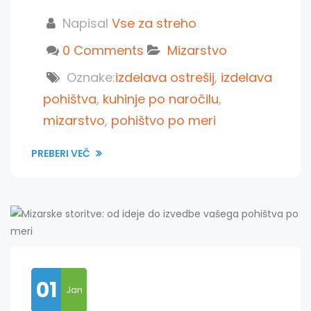
Napisal
Vse za streho
0 Comments
Mizarstvo
Oznake:
izdelava ostrešij
,
izdelava
pohištva
,
kuhinje po naročilu
,
mizarstvo
,
pohištvo po meri
PREBERI VEČ
01
Jan