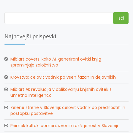
Išči:
Najnovejši prispevki
Miblart covers: kako AI-generirani ovitki knjig
spreminjajo založništvo
Krovstvo: celovit vodnik po vseh fazah in dejavnikih
Miblart AI: revolucija v oblikovanju knjižnih ovitek z
umetno inteligenco
Zelene strehe v Sloveniji: celovit vodnik po prednostih in
postopku postavitve
Priimek kaltak: pomen, izvor in razširjenost v Sloveniji