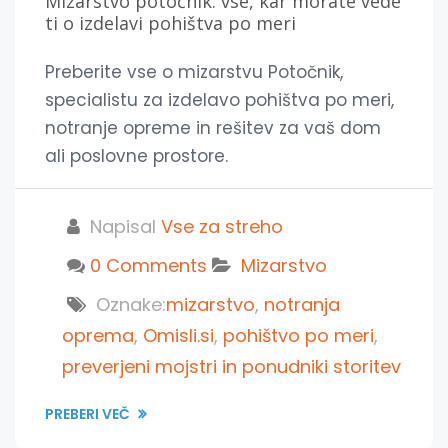
Mizarstvo potočnik: vse, kar morate vede
ti o izdelavi pohištva po meri
Preberite vse o mizarstvu Potočnik,
specialistu za izdelavo pohištva po meri,
notranje opreme in rešitev za vaš dom
ali poslovne prostore.
Napisal
Vse za streho
0 Comments
Mizarstvo
Oznake:
mizarstvo
,
notranja
oprema
,
Omisli.si
,
pohištvo po meri
,
preverjeni mojstri in ponudniki storitev
PREBERI VEČ