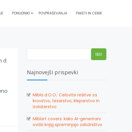
JE
PONUDNIKI
POVPRAŠEVANJA
PAKETI IN CENIK
Išči:
n d
Najnovejši prispevki
eno
Mibla d.O.O.: Celovite rešitve za
krovstvo, tesarstvo, kleparstvo in
izolaterstvo
Miblart covers: kako AI-generirani
ovitki knjig spreminjajo založništvo