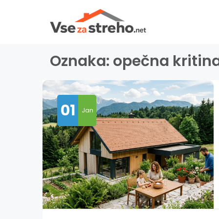
Oznaka:
opečna kritin
01
Jan