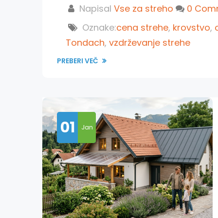
Napisal
Vse za streho
0 Com
Oznake:
cena strehe
,
krovstvo
,
Tondach
,
vzdrževanje strehe
PREBERI VEČ
01
Jan