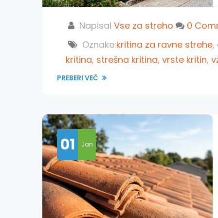
Napisal
Vse za streho
0 Com
Oznake:
kritina za ravne strehe
,
kritina
,
strešna kritina
,
vrste kritin
,
v
PREBERI VEČ
01
Jan