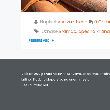
Napisal
Vse za streho
0 Com
Oznake:
Bramac
,
opečna kritina
PREBERI VEČ
Več kot
200 ponudnikov
za Krovstvo, Tesarstvo, Streš
kritino, Stavbno kleparstvo na enem mestu
VseZaStreho.net