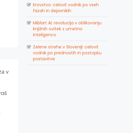
Krovstvo: celovit vodnik po vseh
fazah in dejavnikih
Miblart AI: revolucija v oblikovanju
knjižnih ovitek z umetno
inteligenco
Zelene strehe v Sloveniji: celovit
vodnik po prednostih in postopku
postavitve
za v
vaš
.