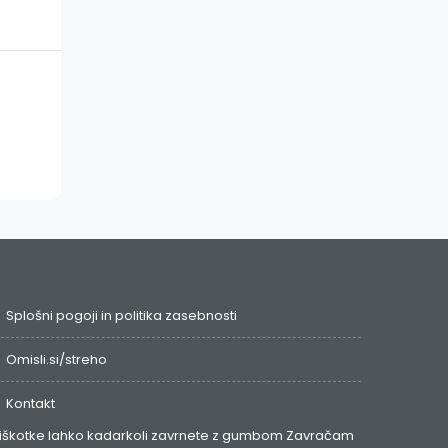
Splošni pogoji in politika zasebnosti
Omisli.si/streho
Kontakt
iškotke lahko kadarkoli zavrnete z gumbom
Zavračam