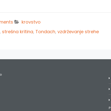
ments
krovstvo
,
strešna kritina
,
Tondach
,
vzdrževanje strehe
no
P