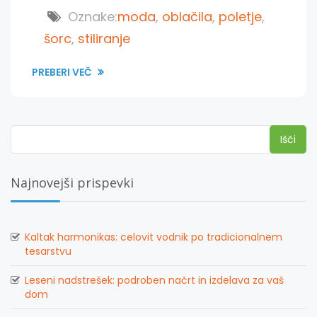
Oznake:
moda
,
oblačila
,
poletje
,
šorc
,
stiliranje
PREBERI VEČ
Išči:
Najnovejši prispevki
Kaltak harmonikas: celovit vodnik po tradicionalnem
tesarstvu
Leseni nadstrešek: podroben načrt in izdelava za vaš
dom