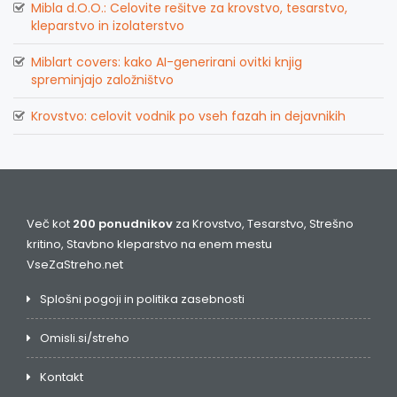
Mibla d.O.O.: Celovite rešitve za krovstvo, tesarstvo,
kleparstvo in izolaterstvo
Miblart covers: kako AI-generirani ovitki knjig
spreminjajo založništvo
Krovstvo: celovit vodnik po vseh fazah in dejavnikih
Več kot
200 ponudnikov
za Krovstvo, Tesarstvo, Strešno
kritino, Stavbno kleparstvo na enem mestu
VseZaStreho.net
Splošni pogoji in politika zasebnosti
Omisli.si/streho
Kontakt