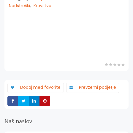
Nadstreški
,
Krovstvo
Dodaj med favorite
Prevzemi podjetje
Deli
Deli
Deli
Deli
Naš naslov