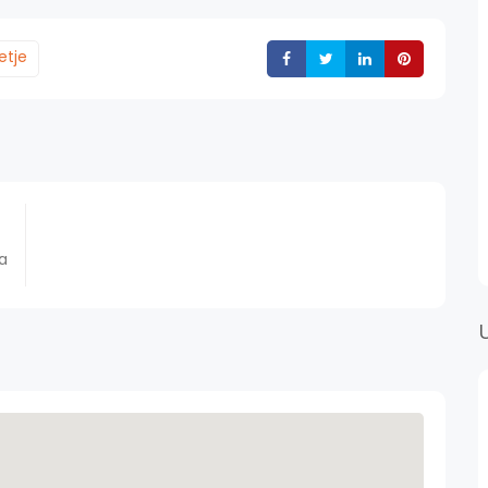
etje
Deli
Deli
Deli
Deli
ja