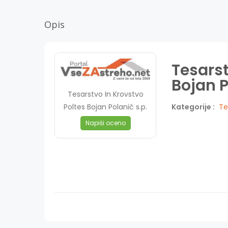
Opis
Tesarst
Bojan P
Tesarstvo In Krovstvo
Poltes Bojan Polanič s.p.
Kategorije :
Te
Napiši oceno