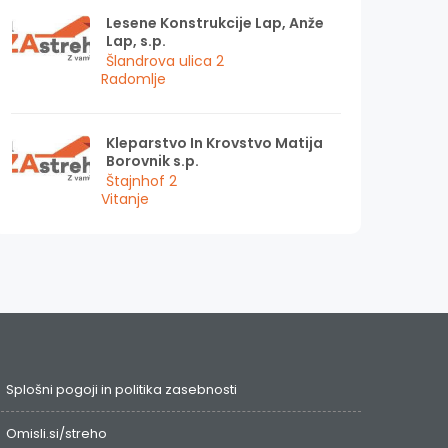
Lesene Konstrukcije Lap, Anže
Lap, s.p.
Šlandrova ulica 2
Radomlje
Kleparstvo In Krovstvo Matija
Borovnik s.p.
Štajnhof 2
Vitanje
Splošni pogoji in politika zasebnosti
Omisli.si/streho