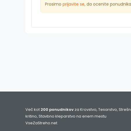
Prosimo
prijavite se
, da ocenite ponudnik
Več kot
200 ponudnikov
za Krovstvo, Tesarstvo, Streš
kritino, Stavbno kleparstvo na enem mestu
VseZaStreho.net