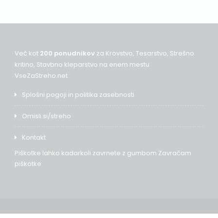
Več kot
200 ponudnikov
za Krovstvo, Tesarstvo, Strešno
kritino, Stavbno kleparstvo na enem mestu
VseZaStreho.net
Splošni pogoji in politika zasebnosti
Omisli.si/streho
Kontakt
Piškotke lahko kadarkoli zavrnete z gumbom
Zavračam
piškotke