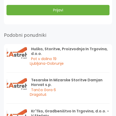
Podobni ponudniki
Huško, Storitve, Proizvodnja In Trgovina,
d.o.o.
Pot v dolino 19
Ljubljana-Dobrunje
Tesarske In Mizarske Storitve Damjan
Horvat s.p.
Tanča Gora 6
Dragatuš
Kr'Tko, Gradbeništvo In Trgovina, d.o.o. -
V Stečaju