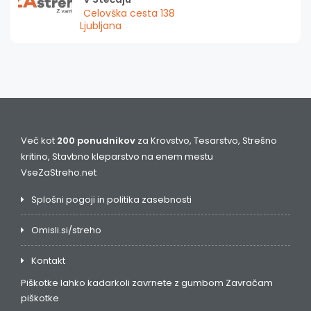
Celovška cesta 138
Ljubljana
Več kot
200 ponudnikov
za Krovstvo, Tesarstvo, Strešno
kritino, Stavbno kleparstvo na enem mestu
VseZaStreho.net
Splošni pogoji in politika zasebnosti
Omisli.si/streho
Kontakt
Piškotke lahko kadarkoli zavrnete z gumbom
Zavračam
piškotke