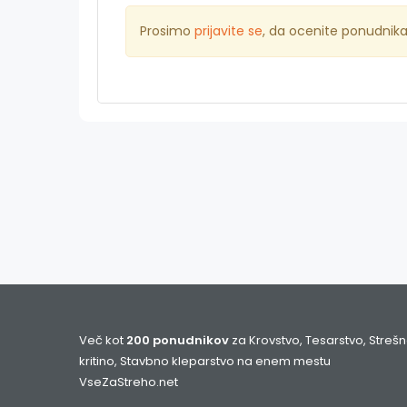
Prosimo
prijavite se
, da ocenite ponudnik
Več kot
200 ponudnikov
za Krovstvo, Tesarstvo, Streš
kritino, Stavbno kleparstvo na enem mestu
VseZaStreho.net