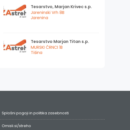
Tesarstvo, Marjan Krivec s.p.
Jareninski Vrh 8B
Jarenina
Tesarstvo Marjan Titan s.p.
MURSKI ČRNCI 1B
Tišina
Splošni pogoji in politika zasebnosti
Omisli.si/streho