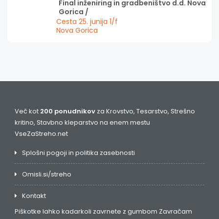
Final inženiring in gradbeništvo d.d. Nova
Gorica /
Cesta 25. junija 1/f
Nova Gorica
Več kot
200 ponudnikov
za Krovstvo, Tesarstvo, Strešno
kritino, Stavbno kleparstvo na enem mestu
VseZaStreho.net
Splošni pogoji in politika zasebnosti
Omisli.si/streho
Kontakt
Piškotke lahko kadarkoli zavrnete z gumbom
Zavračam