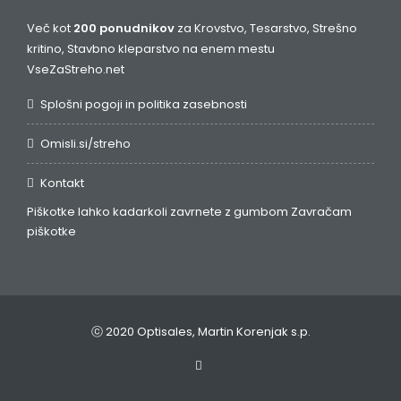
Več kot
200 ponudnikov
za Krovstvo, Tesarstvo, Strešno
kritino, Stavbno kleparstvo na enem mestu
VseZaStreho.net
Splošni pogoji in politika zasebnosti
Omisli.si/streho
Kontakt
Piškotke lahko kadarkoli zavrnete z gumbom
Zavračam
piškotke
ⓒ 2020 Optisales, Martin Korenjak s.p.