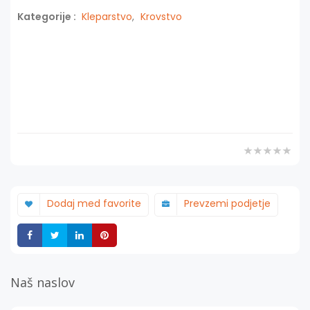
Kategorije :
Kleparstvo
,
Krovstvo
Dodaj med favorite
Prevzemi podjetje
Deli
Deli
Deli
Deli
Naš naslov