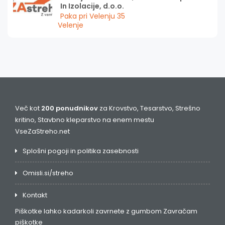
In Izolacije, d.o.o.
Paka pri Velenju 35
Velenje
Več kot
200 ponudnikov
za Krovstvo, Tesarstvo, Strešno
kritino, Stavbno kleparstvo na enem mestu
VseZaStreho.net
Splošni pogoji in politika zasebnosti
Omisli.si/streho
Kontakt
Piškotke lahko kadarkoli zavrnete z gumbom
Zavračam
piškotke