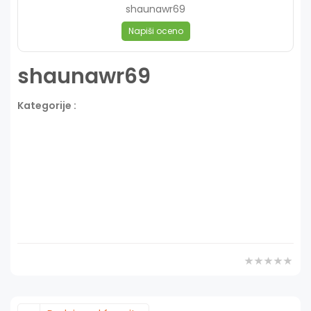
shaunawr69
Napiši oceno
shaunawr69
Kategorije :