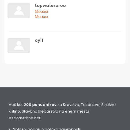
topwaterproo
Москва
Москва
oy11
Več kot
200 ponudnikov
za Krovstvo, Tesarstvo, Strešno
kritino, Stavbno kleparstvo na enem mestu
VseZaStreho.net
Splošni pogoji in politika zasebnosti