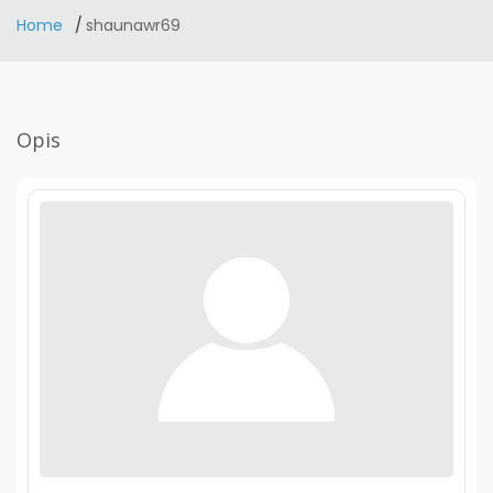
Home
shaunawr69
Opis