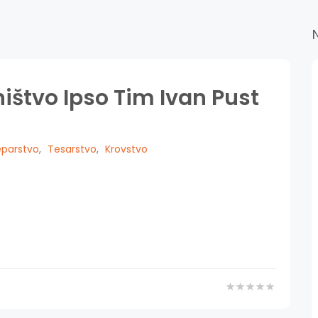
ištvo Ipso Tim Ivan Pust
eparstvo
,
Tesarstvo
,
Krovstvo