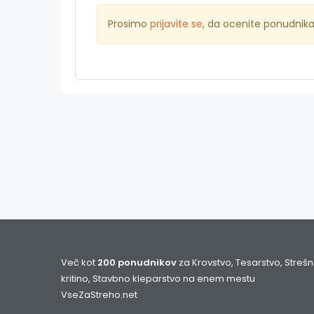
Prosimo
prijavite se
, da ocenite ponudnik
Več kot
200 ponudnikov
za Krovstvo, Tesarstvo, Streš
kritino, Stavbno kleparstvo na enem mestu
VseZaStreho.net