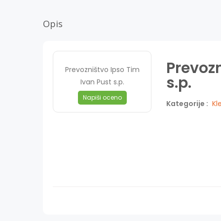
Opis
Prevozn
Prevozništvo Ipso Tim
s.p.
Ivan Pust s.p.
Napiši oceno
Kategorije :
Kl