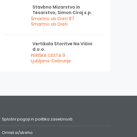
Stavbno Mizarstvo In
Tesarstvo, Simon Ciraj s.p.
Šmartno ob Dreti 87
Šmartno ob Dreti
Vertikala Storitve Na Višini
d.o.o.
PERIŠKA CESTA 9
Ljubljana-Dobrunje
Splošni pogoji in politika zasebnosti
Omisli.si/streho