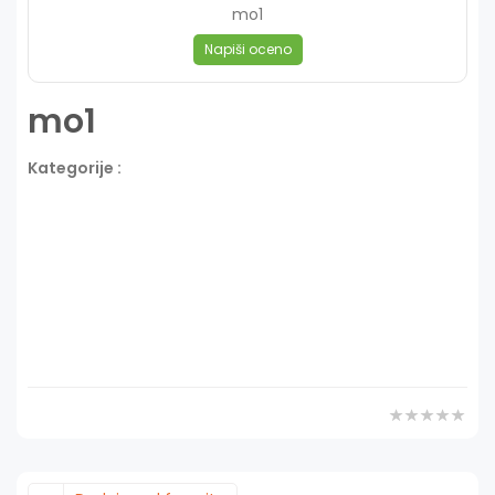
mo1
Napiši oceno
mo1
Kategorije :