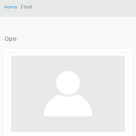
Home
mo1
Opis