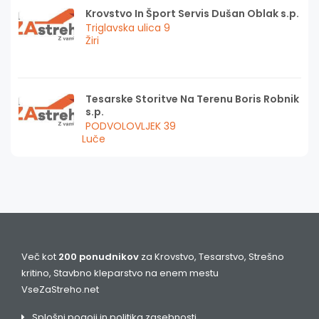
Krovstvo In Šport Servis Dušan Oblak s.p.
Triglavska ulica 9
Žiri
Tesarske Storitve Na Terenu Boris Robnik
s.p.
PODVOLOVLJEK 39
Luče
Več kot
200 ponudnikov
za Krovstvo, Tesarstvo, Strešno
kritino, Stavbno kleparstvo na enem mestu
VseZaStreho.net
Splošni pogoji in politika zasebnosti