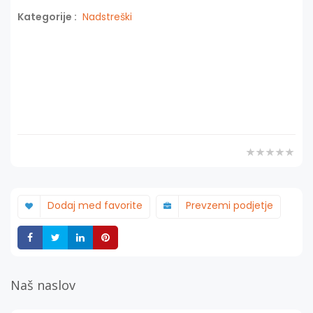
Kategorije :
Nadstreški
Dodaj med favorite
Prevzemi podjetje
Deli
Deli
Deli
Deli
Naš naslov