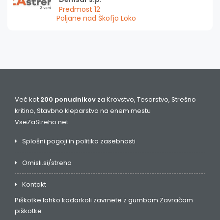
Predmost 12
Poljane nad Škofjo Loko
Več kot
200 ponudnikov
za Krovstvo, Tesarstvo, Strešno
kritino, Stavbno kleparstvo na enem mestu
VseZaStreho.net
Splošni pogoji in politika zasebnosti
Omisli.si/streho
Kontakt
Piškotke lahko kadarkoli zavrnete z gumbom
Zavračam
piškotke