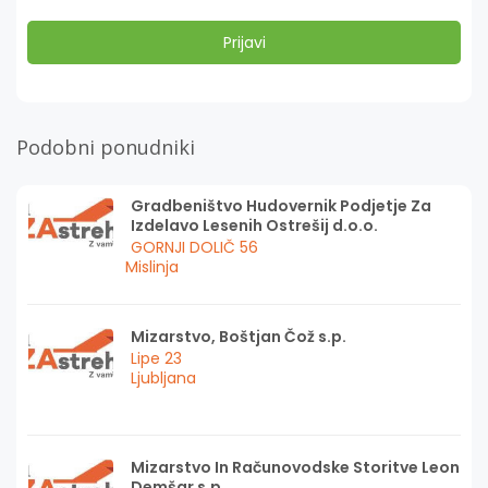
Podobni ponudniki
Gradbeništvo Hudovernik Podjetje Za
Izdelavo Lesenih Ostrešij d.o.o.
GORNJI DOLIČ 56
Mislinja
Mizarstvo, Boštjan Čož s.p.
Lipe 23
Ljubljana
Mizarstvo In Računovodske Storitve Leon
Demšar s.p.