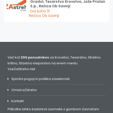
Gradol, Tesarstvo Krovstvo, Jože Prislan
S.p., Rečica Ob Savinji
Dol Suha 31
Rečica Ob Savinji
Več kot
200 ponudnikov
za Krovstvo, Tesarstvo, Strešno
kritino, Stavbno kleparstvo na enem mestu
VseZaStreho.net
Splošni pogoji in politika zasebnosti
Omisli.si/streho
Kontakt
Piškotke lahko kadarkoli zavrnete z gumbom
Zavračam