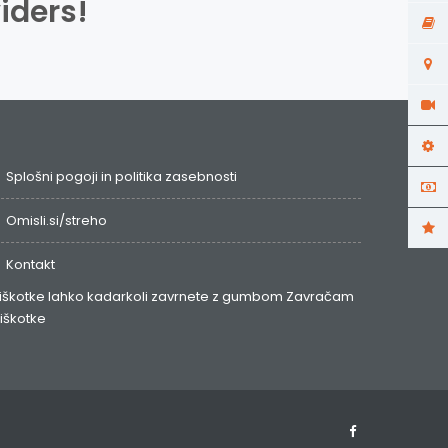
iders!
Splošni pogoji in politika zasebnosti
Omisli.si/streho
Kontakt
iškotke lahko kadarkoli zavrnete z gumbom
Zavračam
iškotke