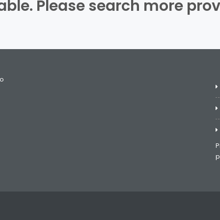
ilable. Please search more prov
no
P
p