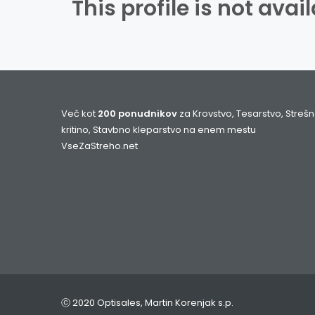
This profile is not ava
Več kot
200 ponudnikov
za Krovstvo, Tesarstvo, Streš
kritino, Stavbno kleparstvo na enem mestu
VseZaStreho.net
ⓒ 2020 Optisales, Martin Korenjak s.p.