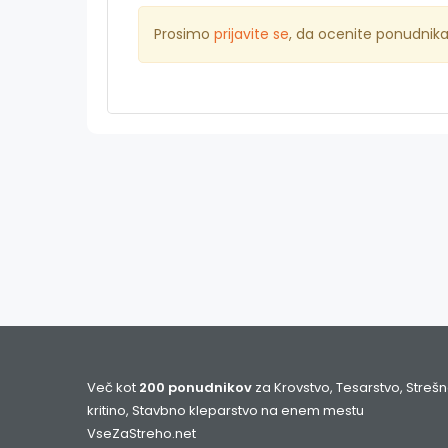
Prosimo
prijavite se
, da ocenite ponudnik
Več kot
200 ponudnikov
za Krovstvo, Tesarstvo, Streš
kritino, Stavbno kleparstvo na enem mestu
VseZaStreho.net