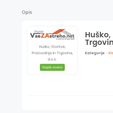
Opis
Huško, 
Trgovin
Huško, Storitve,
Proizvodnja In Trgovina,
Kategorije :
Kl
d.o.o.
Napiši oceno