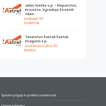
Jelen Srečko s.p. - Kleparstvo,
Krovstvo, Vgradnja Strešnih
Oken
Sedlašek 60
Podlehnik
Tesarstvo Švetak Švetak
Dragutin s.p.
Knafelčeva Ulica 30
Maribor
Splošni pogoji in politika zasebnosti
Omisli.si/streho