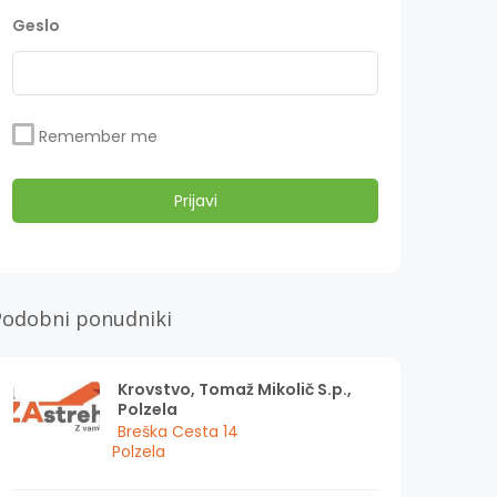
Geslo
Remember me
Podobni ponudniki
Krovstvo, Tomaž Mikolič S.p.,
Polzela
Breška Cesta 14
Polzela