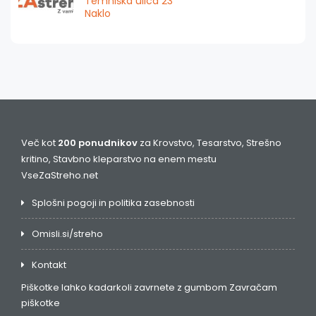
Temniška ulica 23
Naklo
Več kot
200 ponudnikov
za Krovstvo, Tesarstvo, Strešno
kritino, Stavbno kleparstvo na enem mestu
VseZaStreho.net
Splošni pogoji in politika zasebnosti
Omisli.si/streho
Kontakt
Piškotke lahko kadarkoli zavrnete z gumbom
Zavračam
piškotke