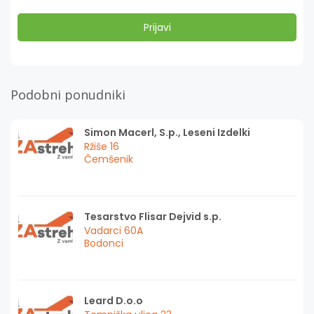
Podobni ponudniki
Simon Macerl, S.p., Leseni Izdelki
Ržiše 16
Čemšenik
Tesarstvo Flisar Dejvid s.p.
Vadarci 60A
Bodonci
Leard D.o.o