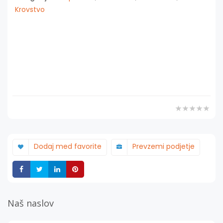
Krovstvo
Dodaj med favorite
Prevzemi podjetje
Deli
Deli
Deli
Deli
Naš naslov