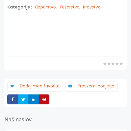
Kategorije :
Kleparstvo
,
Tesarstvo
,
Krovstvo
Dodaj med favorite
Prevzemi podjetje
Deli
Deli
Deli
Deli
Naš naslov