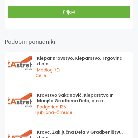
Podobni ponudniki
Klepar Krovstvo, Kleparstvo, Trgovina
d.o.o.
Medlog 7D
Celje
Krovstvo Šakanović, Kleparstvo In
Manjša Gradbena Dela, d.o.o.
Podgorica 135
Ljubljana-Črnuče
Krovc, Zaključna Dela V Gradbeništvu,
d.o.o.