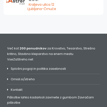
Kraljeva ulica 12
Ljubljana-Črnuče
Več kot
200 ponudnikov
za Krovstvo, Tesarstvo, Strešno
kritino, Stavbno kleparstvo na enem mestu
VseZaStreho.net
Splošni pogoji in politika zasebnosti
Omisli.si/streho
Kontakt
Piškotke lahko kadarkoli zavrnete z gumbom
Zavračam
piškotke