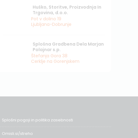
Huško, Storitve, Proizvodnja In
Trgovina, d.o.o.
Pot v dolino 19
Ljubljana-Dobrunje
Splošna Gradbena Dela Marjan
Polajnar s.p.
Štefanja Gora 38
Cerklje na Gorenjskem
Splošni pogoji in politika zasebnosti
Omisli.si/streho