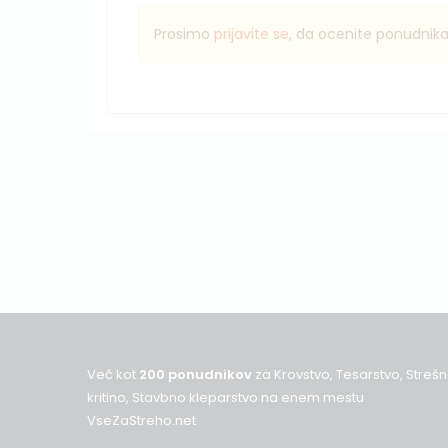
Prosimo
prijavite se
, da ocenite ponudnik
Več kot
200 ponudnikov
za Krovstvo, Tesarstvo, Streš
kritino, Stavbno kleparstvo na enem mestu
VseZaStreho.net