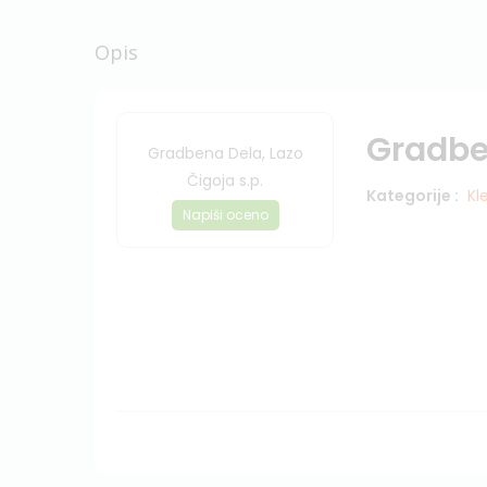
Opis
Gradben
Gradbena Dela, Lazo
Čigoja s.p.
Kategorije :
Kl
Napiši oceno