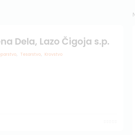
a Dela, Lazo Čigoja s.p.
eparstvo
,
Tesarstvo
,
Krovstvo