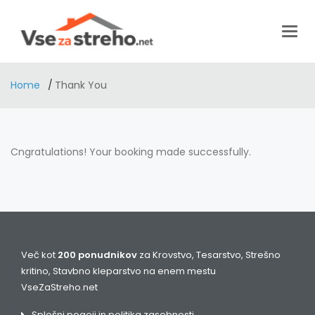
Togg
navig
Home
Thank You
Cngratulations! Your booking made successfully.
Več kot
200 ponudnikov
za Krovstvo, Tesarstvo, Strešno
kritino, Stavbno kleparstvo na enem mestu
VseZaStreho.net
Splošni pogoji in politika zasebnosti