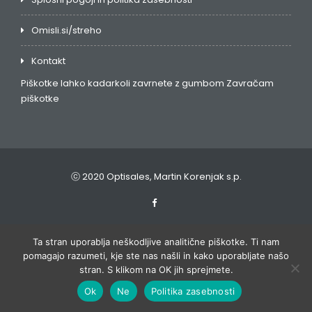
Omisli.si/streho
Kontakt
Piškotke lahko kadarkoli zavrnete z gumbom
Zavračam
piškotke
ⓒ 2020 Optisales, Martin Korenjak s.p.
Ta stran uporablja neškodljive analitične piškotke. Ti nam
pomagajo razumeti, kje ste nas našli in kako uporabljate našo
stran. S klikom na OK jih sprejmete.
Ok
Ne
Politika zasebnosti